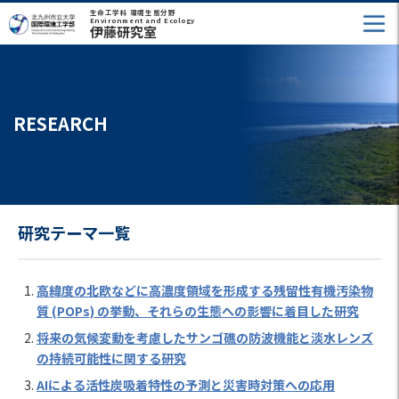
生命工学科 環境生態分野
Environment and Ecology
伊藤研究室
RESEARCH
研究テーマ一覧
高緯度の北欧などに高濃度領域を形成する残留性有機汚染物
質 (POPs) の挙動、それらの生態への影響に着目した研究
将来の気候変動を考慮したサンゴ礁の防波機能と淡水レンズ
の持続可能性に関する研究
AIによる活性炭吸着特性の予測と災害時対策への応用