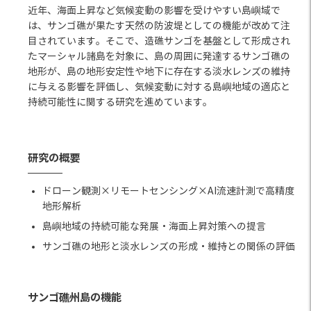
近年、海面上昇など気候変動の影響を受けやすい島嶼域で
は、サンゴ礁が果たす天然の防波堤としての機能が改めて注
目されています。そこで、造礁サンゴを基盤として形成され
たマーシャル諸島を対象に、島の周囲に発達するサンゴ礁の
地形が、島の地形安定性や地下に存在する淡水レンズの維持
に与える影響を評価し、気候変動に対する島嶼地域の適応と
持続可能性に関する研究を進めています。
研究の概要
ドローン観測×リモートセンシング×AI流速計測で高精度
地形解析
島嶼地域の持続可能な発展・海面上昇対策への提言
サンゴ礁の地形と淡水レンズの形成・維持との関係の評価
サンゴ礁州島の機能