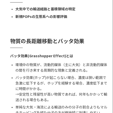
大気中での輸送経路と蓄積領域の特定
新規POPsの生態系への影響評価
物質の長距離移動とバッタ効果
バッタ効果(Grasshopper Effect)とは
環境中の物質が、流動的媒体（主に大気）と非流動的媒体
の間を行き来する周期的な現象と定義される。
バッタ効果(ホップ)が起こらない場合、濃度は狭い範囲で
急激に低下するが、ホップを経験する場合、濃度低下まで
に時間がかかる。
→安定性と残留性が高い物質であれば、何年もかかって輸
送される場合もある。
単純な大気・海流による輸送のみの分子の割合よりもマル
チホッピングを経た分子の方が極地域に到達しやすい。