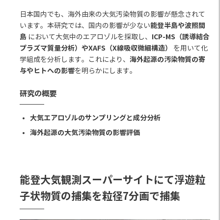
日本国内でも、海外由来の大気汚染物質の影響が懸念されて
能登半島や波照間
います。本研究では、国内の影響が少ない
島
ICP-MS（誘導結合
において大気中のエアロゾルを採取し、
プラズマ質量分析）やXAFS（X線吸収微細構造）
を用いて化
海外起源の汚染物質の寄
学組成を分析します。これにより、
与やヒトへの影響
を明らかにします。
研究の概要
大気エアロゾルのサンプリングと成分分析
海外起源の大気汚染物質の影響評価
能登大気観測スーパーサイトにて浮遊粒
子状物質の捕集を粒径7分画で捕集