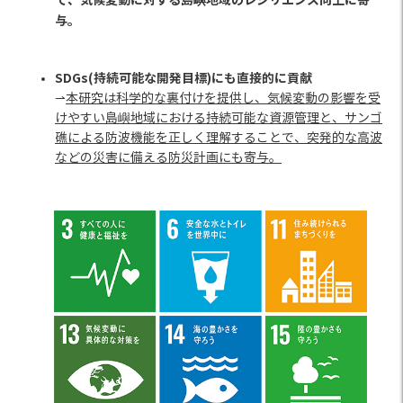
与。
SDGs(持続可能な開発目標)にも直接的に貢献
⇀
本研究は科学的な裏付けを提供し、気候変動の影響を受
けやすい島嶼地域における持続可能な資源管理と、サンゴ
礁による防波機能を正しく理解することで、突発的な高波
などの災害に備える防災計画にも寄与。