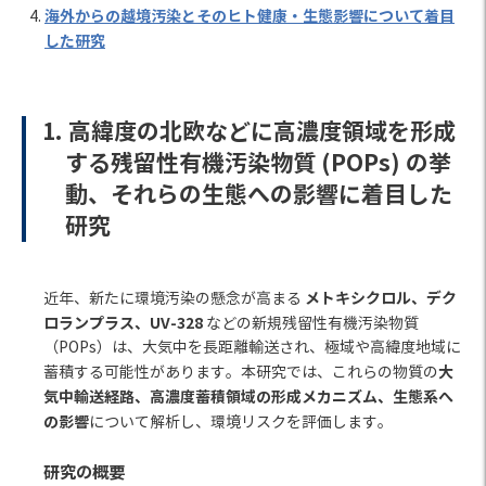
海外からの越境汚染とそのヒト健康・生態影響について着目
した研究
1.
高緯度の北欧などに高濃度領域を形成
する残留性有機汚染物質 (POPs) の挙
動、
それらの生態への影響に着目した
研究
メトキシクロル、デク
近年、新たに環境汚染の懸念が高まる
ロランプラス、UV-328
などの新規残留性有機汚染物質
（POPs）は、大気中を長距離輸送され、極域や高緯度地域に
大
蓄積する可能性があります。本研究では、これらの物質の
気中輸送経路、高濃度蓄積領域の形成メカニズム、生態系へ
の影響
について解析し、環境リスクを評価します。
研究の概要